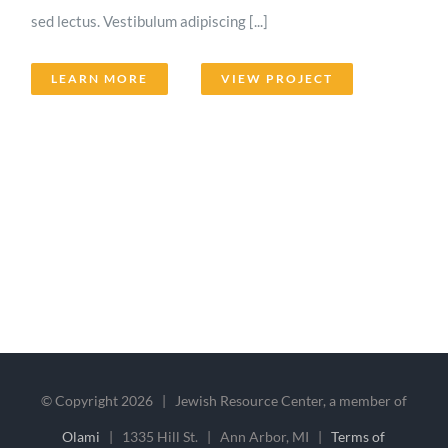
sed lectus. Vestibulum adipiscing [...]
LEARN MORE
VIEW PROJECT
© Copyright
2026 | Jewish Resource Center, a member of
Olami
| 1335 Hill St. | Ann Arbor, MI |
Terms of